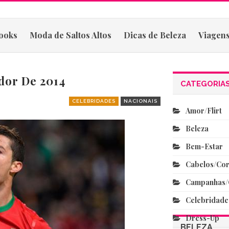
ooks
Moda de Saltos Altos
Dicas de Beleza
Viagens
dor De 2014
CATEGORIA
CELEBRIDADES
NACIONAIS
Amor/flirt
Beleza
Bem-Estar
Cabelos/co
Campanhas/
Celebridade
Dress-Up
BELEZA