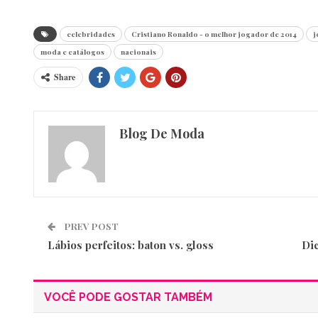
celebridades
Cristiano Ronaldo - o melhor jogador de 2014
j
moda e catálogos
nacionais
Share
Blog De Moda
PREV POST
Lábios perfeitos: baton vs. gloss
Di
VOCÊ PODE GOSTAR TAMBÉM