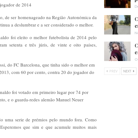
 jogador de 2014
D
uro, de ser homenageado na Região Autonómica da
C
inua a deslumbrar e a ser considerado o melhor.
e
N
ldo foi eleito o melhor futebolista de 2014 pelo
am setenta e três júris, de vinte e oito países,
C
e
O
ssi, do FC Barcelona, que tinha sido o melhor em
PREV
NEXT
 2013, com 60 por cento, contra 20 do jogador do
aldo foi votado em primeiro lugar por 74 por
ento, e o guarda-redes alemão Manuel Neuer
ndo uma serie de prémios pelo mundo fora. Como
 Esperemos que sim e que acumule muitos mais