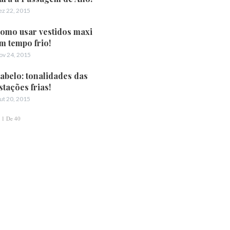
ez 22, 2015
omo usar vestidos maxi
m tempo frio!
ov 24, 2015
abelo: tonalidades das
stações frias!
ut 20, 2015
1 De 40