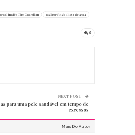
ornal inglês The Guardian
melhor futebolista de 2014
0
NEXT POST
cas para uma pele saudável em tempo de
excessos
Mais Do Autor