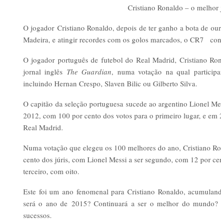
Cristiano Ronaldo – o melhor
O jogador Cristiano Ronaldo, depois de ter ganho a bota de o
Madeira, e atingir recordes com os golos marcados, o CR7 cont
O jogador português de futebol do Real Madrid, Cristiano Rona
jornal inglês
The Guardian
, numa votação na qual participar
incluindo Hernan Crespo, Slaven Bilic ou Gilberto Silva.
O capitão da seleção portuguesa sucede ao argentino Lionel Me
2012, com 100 por cento dos votos para o primeiro lugar, e em
Real Madrid.
Numa votação que elegeu os 100 melhores do ano, Cristiano Ron
cento dos júris, com Lionel Messi a ser segundo, com 12 por c
terceiro, com oito.
Este foi um ano fenomenal para Cristiano Ronaldo, acumula
será o ano de 2015? Continuará a ser o melhor do mundo?
sucessos.