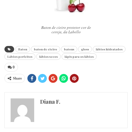
Baton de cieiro protetor cor de
cereja, da Labello
Baton
baton de cieiro
batons
gloss
lábios hidratados
Lábios perfeitos
lábios secos
lápis para os lábios
0
Share
Diana F.