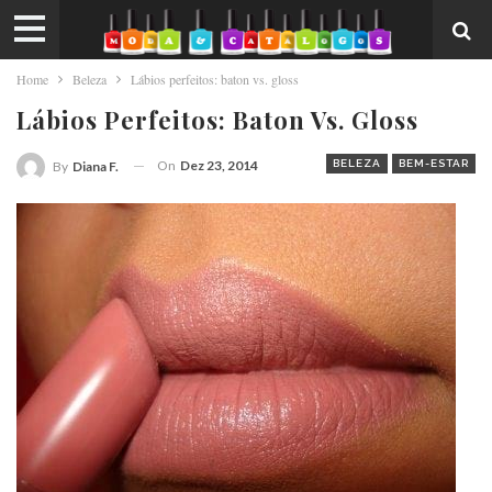
Home
Beleza
Lábios perfeitos: baton vs. gloss
Lábios Perfeitos: Baton Vs. Gloss
On
Dez 23, 2014
BELEZA
BEM-ESTAR
By
Diana F.