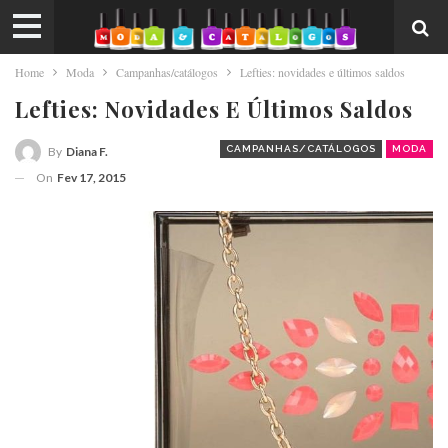
Home
Moda
Campanhas/catálogos
Lefties: novidades e últimos saldos
Lefties: Novidades E Últimos Saldos
CAMPANHAS/CATÁLOGOS
MODA
By
Diana F.
On
Fev 17, 2015