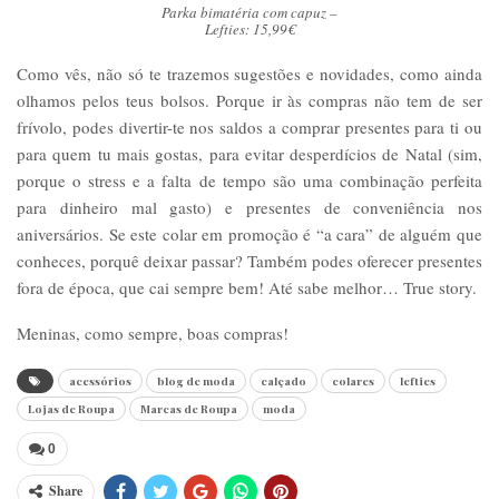
Parka bimatéria com capuz –
Lefties: 15,99€
Como vês, não só te trazemos sugestões e novidades, como ainda
olhamos pelos teus bolsos. Porque ir às compras não tem de ser
frívolo, podes divertir-te nos saldos a comprar presentes para ti ou
para quem tu mais gostas, para evitar desperdícios de Natal (sim,
porque o stress e a falta de tempo são uma combinação perfeita
para dinheiro mal gasto) e presentes de conveniência nos
aniversários. Se este colar em promoção é “a cara” de alguém que
conheces, porquê deixar passar? Também podes oferecer presentes
fora de época, que cai sempre bem! Até sabe melhor… True story.
Meninas, como sempre, boas compras!
acessórios
blog de moda
calçado
colares
lefties
Lojas de Roupa
Marcas de Roupa
moda
0
Share