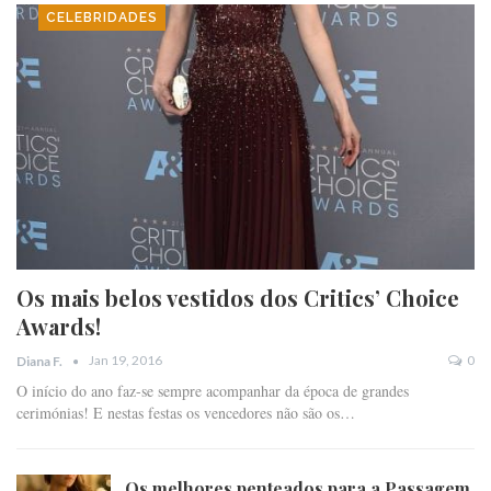
CELEBRIDADES
Os mais belos vestidos dos Critics’ Choice
Awards!
Jan 19, 2016
0
Diana F.
O início do ano faz-se sempre acompanhar da época de grandes
cerimónias! E nestas festas os vencedores não são os…
Os melhores penteados para a Passagem