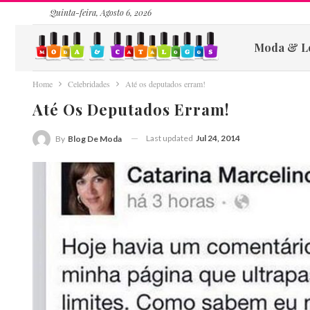
Quinta-feira, Agosto 6, 2026
Moda & L
Home
Celebridades
Até os deputados erram!
Até Os Deputados Erram!
Last updated
Jul 24, 2014
By
Blog De Moda