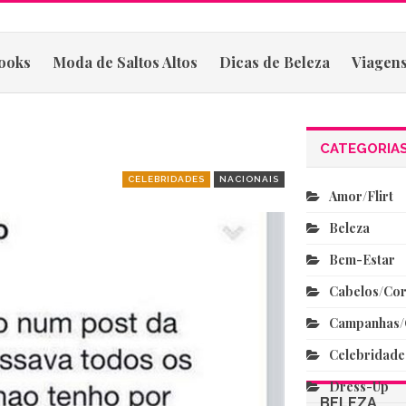
ooks
Moda de Saltos Altos
Dicas de Beleza
Viagens
CATEGORIA
CELEBRIDADES
NACIONAIS
Amor/flirt
Beleza
Bem-Estar
Cabelos/co
Campanhas/
Celebridade
Dress-Up
BELEZA