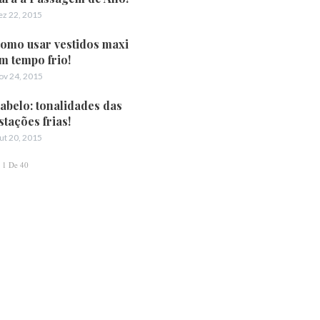
ez 22, 2015
omo usar vestidos maxi
m tempo frio!
ov 24, 2015
abelo: tonalidades das
stações frias!
ut 20, 2015
1 De 40