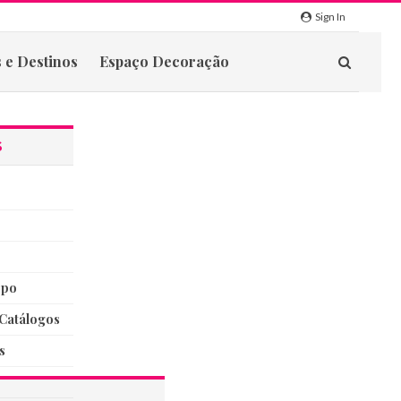
Sign In
 e Destinos
Espaço Decoração
S
rpo
catálogos
s