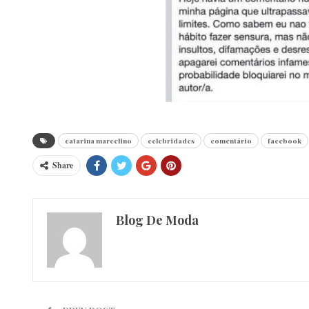
catarina marcelino
celebridades
comentário
facebook
Share
Blog De Moda