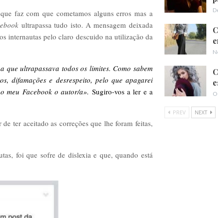
D
 o que faz com que cometamos alguns erros mas a
cebook
ultrapassa tudo isto. A mensagem deixada
C
os internautas pelo claro descuido na utilização da
e
N
 que ultrapassava todos os limites. Como sabem
C
os, difamações e desrespeito, pelo que apagarei
e
 no meu Facebook o autor/a».
Sugiro-vos a ler e a
O
PREV
NEXT
de ter aceitado as correções que lhe foram feitas,
utas, foi que sofre de dislexia e que, quando está