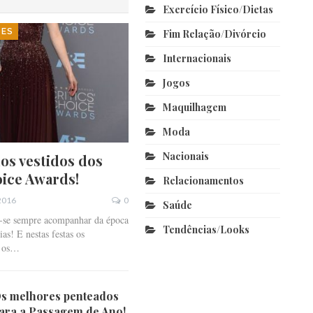
Exercício Físico/dietas
DES
Fim Relação/divórcio
Internacionais
Jogos
Maquilhagem
Moda
Nacionais
os vestidos dos
oice Awards!
Relacionamentos
 2016
0
Saúde
z-se sempre acompanhar da época
Tendências/looks
as! E nestas festas os
o os…
s melhores penteados
ara a Passagem de Ano!