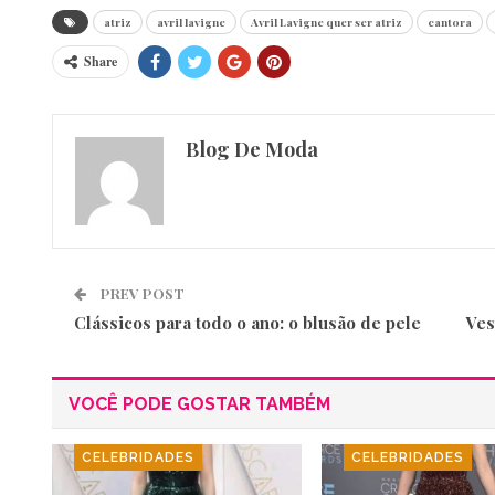
atriz
avril lavigne
Avril Lavigne quer ser atriz
cantora
Share
Blog De Moda
PREV POST
Clássicos para todo o ano: o blusão de pele
Ves
VOCÊ PODE GOSTAR TAMBÉM
CELEBRIDADES
CELEBRIDADES