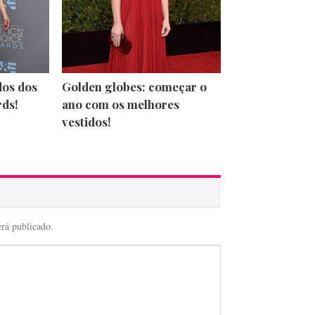
dos dos
Golden globes: começar o
rds!
ano com os melhores
vestidos!
erá publicado.