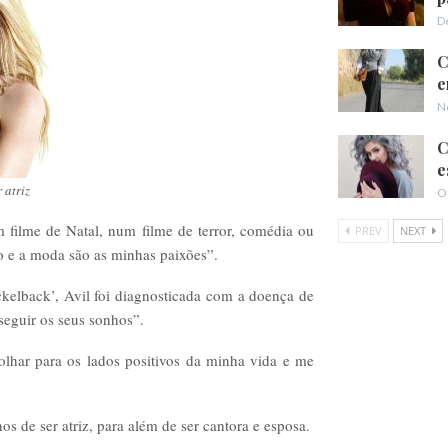
D
C
e
N
C
e
 atriz
O
 filme de Natal, num filme de terror, comédia ou
PREV
NEXT
ão e a moda são as minhas paixões”.
kelback’, Avil foi diagnosticada com a doença de
seguir os seus sonhos”.
lhar para os lados positivos da minha vida e me
 de ser atriz, para além de ser cantora e esposa.