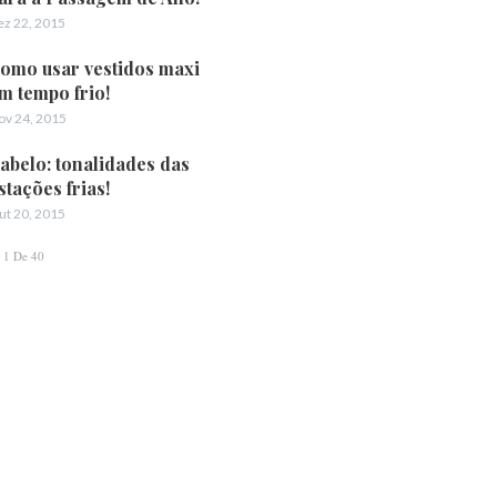
ez 22, 2015
omo usar vestidos maxi
m tempo frio!
ov 24, 2015
abelo: tonalidades das
stações frias!
ut 20, 2015
1 De 40