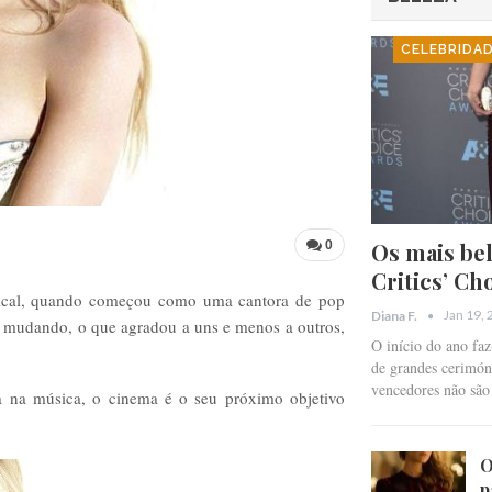
CELEBRIDA
Os mais bel
0
Critics’ Ch
sical, quando começou como uma cantora de pop
Jan 19,
Diana F.
ca mudando, o que agradou a uns e menos a outros,
O início do ano fa
de grandes cerimóni
vencedores não sã
a na música, o cinema é o seu próximo objetivo
O
p