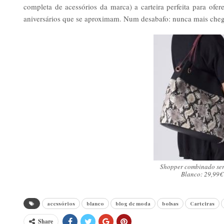
completa de acessórios da marca) a carteira perfeita para ofe
aniversários que se aproximam. Num desabafo: nunca mais che
Shopper combinado ser
Blanco: 29,99€
acessórios
blanco
blog de moda
bolsas
Carteiras
Share