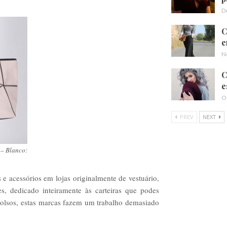
D
C
e
N
C
e
O
PREV
NEXT
 – Blanco:
 e acessórios em lojas originalmente de vestuário,
s, dedicado inteiramente às carteiras que podes
 bolsos, estas marcas fazem um trabalho demasiado