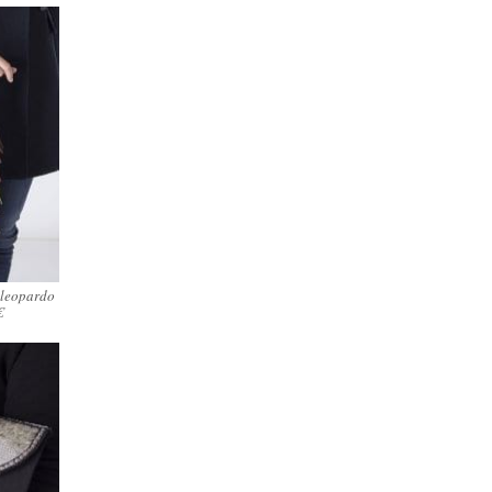
 leopardo
€