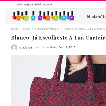
Quinta-feira, Agosto 6, 2026
Moda & L
Home
Moda
Campanhas/catálogos
Blanco: já escolheste a tua carteira d
Blanco: Já Escolheste A Tua Cartei
Last updated
Out 18, 2015
By
Diana F.