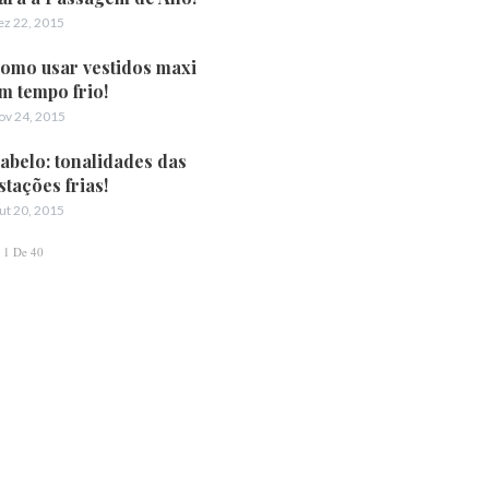
ez 22, 2015
omo usar vestidos maxi
m tempo frio!
ov 24, 2015
abelo: tonalidades das
stações frias!
ut 20, 2015
1 De 40