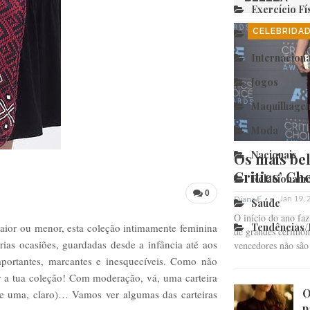
Exercício Fí
CELEBRIDA
Fim Relação
Internaciona
Jogos
Maquilhage
Moda
Nacionais
Os mais bel
Critics’ Ch
Relacioname
0
Jan 19,
Diana F.
Saúde
O início do ano fa
ior ou menor, esta coleção intimamente feminina
Tendências
de grandes cerimóni
rias ocasiões, guardadas desde a infância até aos
vencedores não sã
portantes, marcantes e inesquecíveis. Como não
ar a tua coleção! Com moderação, vá, uma carteira
O
de uma, claro)… Vamos ver algumas das carteiras
p