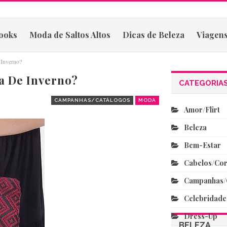
ooks
Moda de Saltos Altos
Dicas de Beleza
Viagens
e Inverno?
ra De Inverno?
CATEGORIA
CAMPANHAS/CATÁLOGOS
MODA
Amor/flirt
Beleza
Bem-Estar
Cabelos/co
Campanhas/
Celebridade
Dress-Up
BELEZA