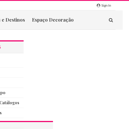
Sign In
 e Destinos
Espaço Decoração
S
rpo
catálogos
s