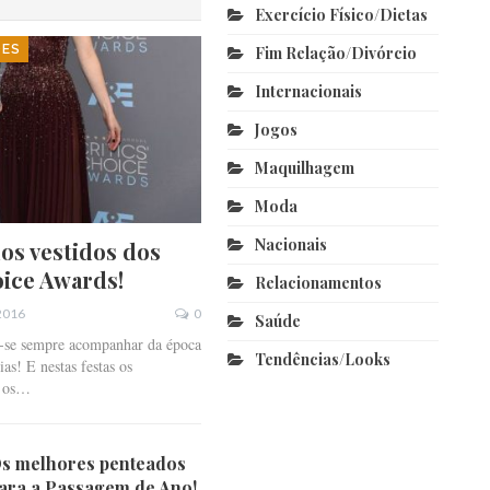
Exercício Físico/dietas
DES
Fim Relação/divórcio
Internacionais
Jogos
Maquilhagem
Moda
Nacionais
os vestidos dos
oice Awards!
Relacionamentos
 2016
0
Saúde
z-se sempre acompanhar da época
Tendências/looks
as! E nestas festas os
o os…
s melhores penteados
ara a Passagem de Ano!