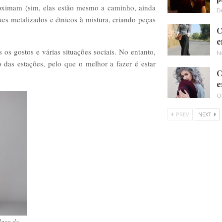
roximam (sim, elas estão mesmo a caminho, ainda
D
es metalizados e étnicos à mistura, criando peças
C
e
os gostos e várias situações sociais. No entanto,
N
das estações, pelo que o melhor a fazer é estar
C
e
O
PREV
NEXT
laço de