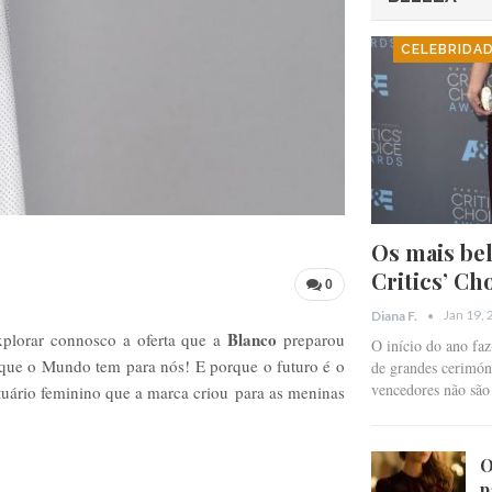
CELEBRIDA
Os mais bel
Critics’ Ch
0
Jan 19,
Diana F.
Blanco
xplorar connosco a oferta que a
preparou
O início do ano fa
 que o Mundo tem para nós! E porque o futuro é o
de grandes cerimóni
vencedores não sã
stuário feminino que a marca criou para as meninas
O
p