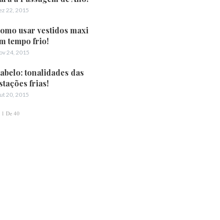
ez 22, 2015
omo usar vestidos maxi
m tempo frio!
ov 24, 2015
abelo: tonalidades das
stações frias!
ut 20, 2015
1 De 40