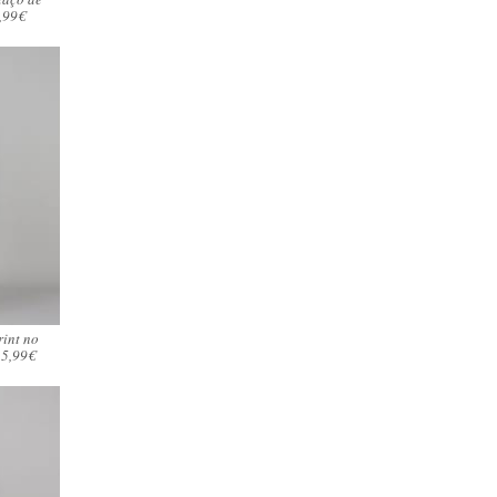
9,99€
rint no
35,99€