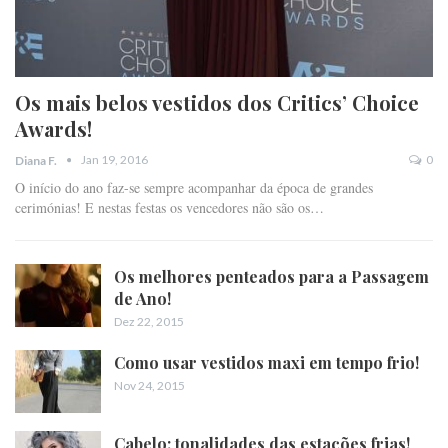
Os mais belos vestidos dos Critics’ Choice
Awards!
Jan 19, 2016
0
Diana F.
O início do ano faz-se sempre acompanhar da época de grandes
cerimónias! E nestas festas os vencedores não são os…
Os melhores penteados para a Passagem
de Ano!
Dez 22, 2015
Como usar vestidos maxi em tempo frio!
Nov 24, 2015
Cabelo: tonalidades das estações frias!