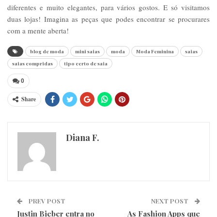
diferentes e muito elegantes, para vários gostos. E só visitamos
duas lojas! Imagina as peças que podes encontrar se procurares
com a mente aberta!
blog de moda
mini saias
moda
Moda Feminina
saias
saias compridas
tipo certo de saia
0
Share
Diana F.
PREV POST
NEXT POST
Justin Bieber entra no
As Fashion Apps que