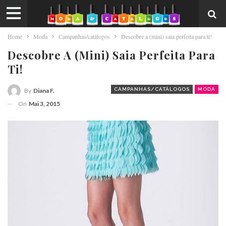
Home
Moda
Campanhas/catálogos
Descobre a (mini) saia perfeita para ti!
Descobre A (mini) Saia Perfeita Para
Ti!
CAMPANHAS/CATÁLOGOS
MODA
By
Diana F.
On
Mai 3, 2015