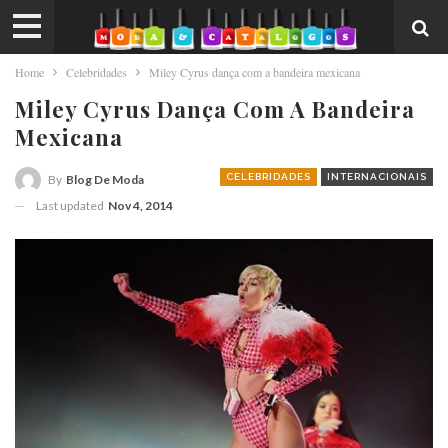
Home
Celebridades
Miley Cyrus dança com a bandeira mexicana
Miley Cyrus Dança Com A Bandeira
Mexicana
CELEBRIDADES
INTERNACIONAIS
By
Blog De Moda
Last updated
Nov 4, 2014