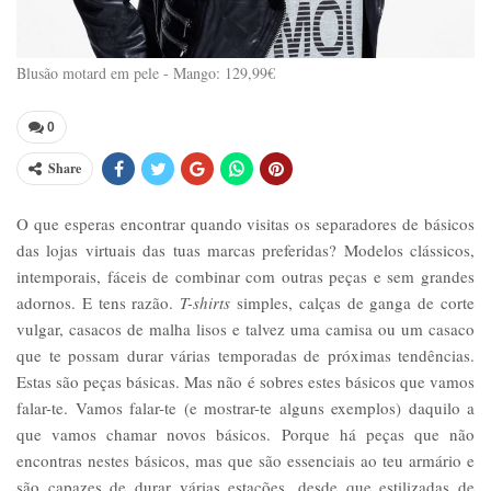
Blusão motard em pele - Mango: 129,99€
0
Share
O que esperas encontrar quando visitas os separadores de básicos
das lojas virtuais das tuas marcas preferidas? Modelos clássicos,
intemporais, fáceis de combinar com outras peças e sem grandes
adornos. E tens razão.
T-shirts
simples, calças de ganga de corte
vulgar, casacos de malha lisos e talvez uma camisa ou um casaco
que te possam durar várias temporadas de próximas tendências.
Estas são peças básicas. Mas não é sobres estes básicos que vamos
falar-te. Vamos falar-te (e mostrar-te alguns exemplos) daquilo a
que vamos chamar novos básicos. Porque há peças que não
encontras nestes básicos, mas que são essenciais ao teu armário e
são capazes de durar várias estações, desde que estilizadas de