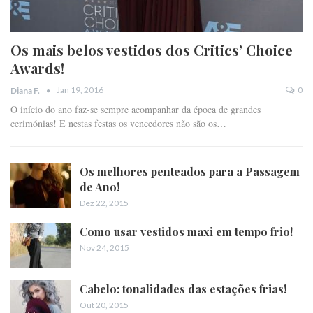
Os mais belos vestidos dos Critics’ Choice
Awards!
Jan 19, 2016
0
Diana F.
O início do ano faz-se sempre acompanhar da época de grandes
cerimónias! E nestas festas os vencedores não são os…
Os melhores penteados para a Passagem
de Ano!
Dez 22, 2015
Como usar vestidos maxi em tempo frio!
Nov 24, 2015
Cabelo: tonalidades das estações frias!
Out 20, 2015