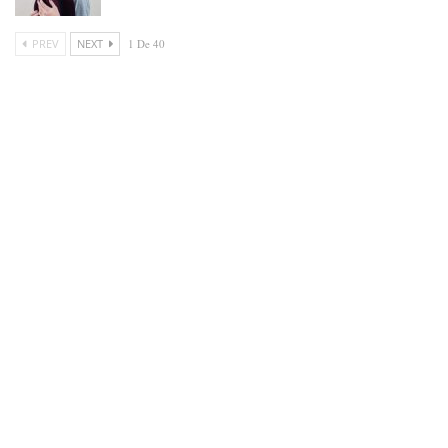
PREV
NEXT
1 De 40