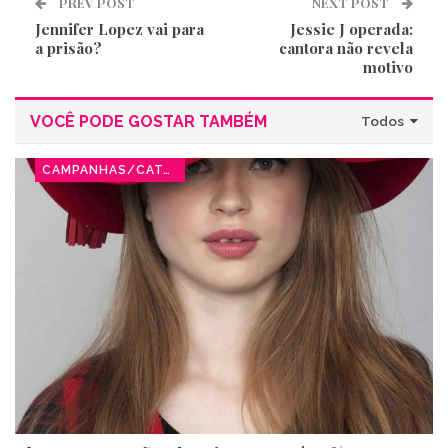
PREV POST
NEXT POST
Jennifer Lopez vai para
Jessie J operada:
a prisão?
cantora não revela
motivo
VOCÊ PODE GOSTAR TAMBÉM
Todos
CAMPANHAS/CATÁLOGOS