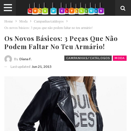
Home
Moda
Campanhas/catálogos
Os novos básicos: 3 peças que não podem faltar no teu armário!
Os Novos Básicos: 3 Peças Que Não
Podem Faltar No Teu Armário!
CAMPANHAS/CATÁLOGOS
MODA
By
Diana F.
Last updated
Jun 21, 2015