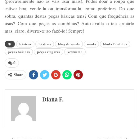
(provavelmente não as vais usar mais). Podes doar a roupa que
estiver boa, vende-la ou transforma-la, como preferires. Do que
sobra, quantas destas peças básicas tens? Com que frequência as
usas? Com que peças as combinas? Auto-avalia o teu armário
mas, claro, diverte-te ao fazê-lo! Sempre!
básicas
básicos
blog de moda
moda
Moda Feminina
peças básicas
peças vulgares
Vestuário
0
Share
Diana F.