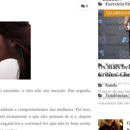
Exercício Fí
0
CELEBRIDA
Fim Relação
Internaciona
Jogos
Maquilhage
Moda
Nacionais
Os mais bel
Critics’ Ch
Relacioname
Jan 19,
Diana F.
Saúde
o encontro, e eles não são exceção. Em seguida,
O início do ano fa
Tendências
de grandes cerimóni
vencedores não sã
onalidade e comportamentos das mulheres. Por isso,
berás exatamente o que eles pensam de ti e, depois
O
e enganá-los e convencê-los que não és bem assim.
p
er contigo.