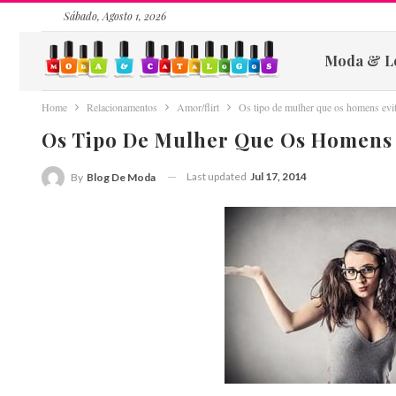
Sábado, Agosto 1, 2026
Moda & L
Home
Relacionamentos
Amor/flirt
Os tipo de mulher que os homens evi
Os Tipo De Mulher Que Os Homens 
Last updated
Jul 17, 2014
By
Blog De Moda