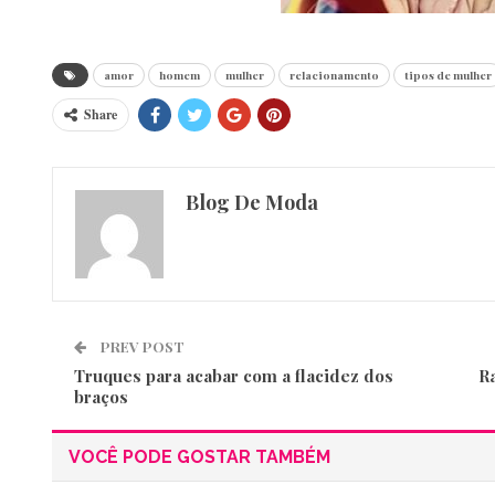
amor
homem
mulher
relacionamento
tipos de mulher
Share
Blog De Moda
PREV POST
Truques para acabar com a flacidez dos
R
braços
VOCÊ PODE GOSTAR TAMBÉM