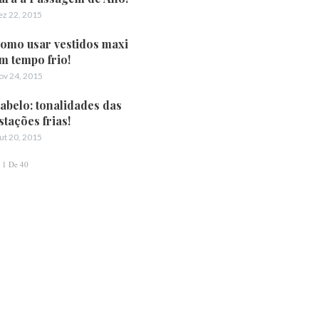
ez 22, 2015
omo usar vestidos maxi
m tempo frio!
ov 24, 2015
abelo: tonalidades das
stações frias!
ut 20, 2015
1 De 40