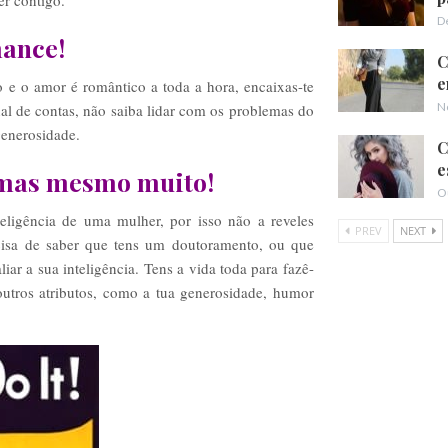
D
mance!
C
e
e o amor é romântico a toda a hora, encaixas-te
N
l de contas, não saiba lidar com os problemas do
generosidade.
C
e
, mas mesmo muito!
O
eligência de uma mulher, por isso não a reveles
PREV
NEXT
cisa de saber que tens um doutoramento, ou que
r a sua inteligência. Tens a vida toda para fazê-
utros atributos, como a tua generosidade, humor