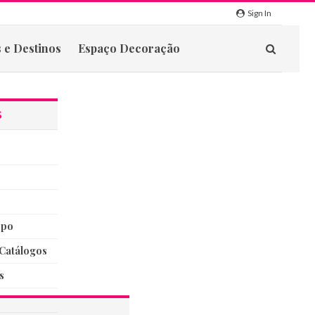
Sign In
 e Destinos
Espaço Decoração
S
rpo
catálogos
s