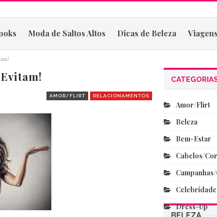
ooks
Moda de Saltos Altos
Dicas de Beleza
Viagens
tam!
Evitam!
CATEGORIA
AMOR/FLIRT
RELACIONAMENTOS
Amor/flirt
Beleza
Bem-Estar
Cabelos/co
Campanhas/
Celebridade
Dress-Up
BELEZA