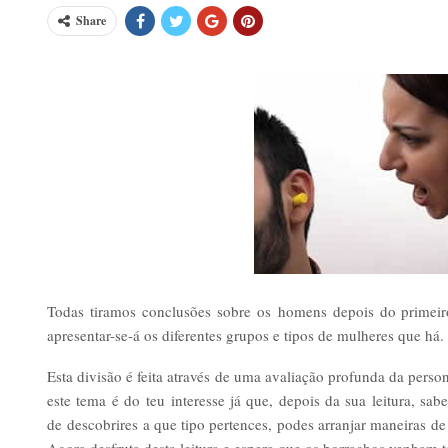
Share
Todas tiramos conclusões sobre os homens depois do primeir
apresentar-se-á os diferentes grupos e tipos de mulheres que há.
Esta divisão é feita através de uma avaliação profunda da pers
este tema é do teu interesse já que, depois da sua leitura, sa
de descobrires a que tipo pertences, podes arranjar maneiras d
Agora desfruta desta leitura e espera que os borrachos venham t