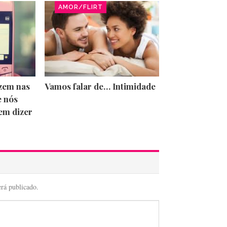
AMOR/FLIRT
izem nas
Vamos falar de… Intimidade
e nós
em dizer
erá publicado.