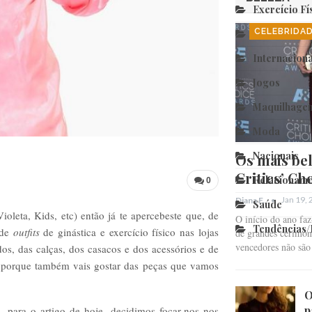
Exercício Fí
CELEBRIDA
Fim Relação
Internaciona
Jogos
Maquilhage
Moda
Nacionais
Os mais bel
Critics’ Ch
Relacioname
0
Jan 19,
Diana F.
Saúde
ioleta, Kids, etc) então já te apercebeste que, de
O início do ano fa
Tendências
 de
outfits
de ginástica e exercício físico nas lojas
de grandes cerimóni
vencedores não sã
dos, das calças, dos casacos e dos acessórios e de
z, porque também vais gostar das peças que vamos
O
p
o, para o artigo de hoje, decidimos focar-nos nos