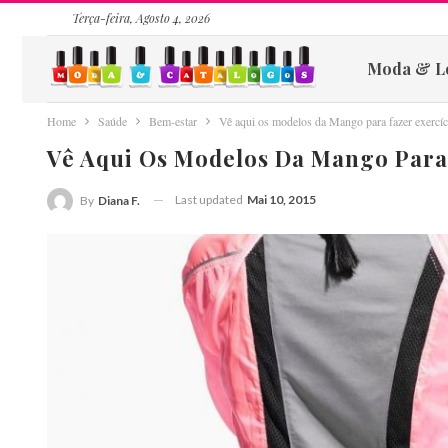
Terça-feira, Agosto 4, 2026
Moda & L
Home
Saúde
Bem-estar
Vê aqui os modelos da Mango para fazer exercíc
Vê Aqui Os Modelos Da Mango Para 
Last updated
Mai 10, 2015
By
Diana F.