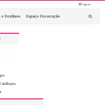
Sign In
 e Destinos
Espaço Decoração
S
rpo
catálogos
s