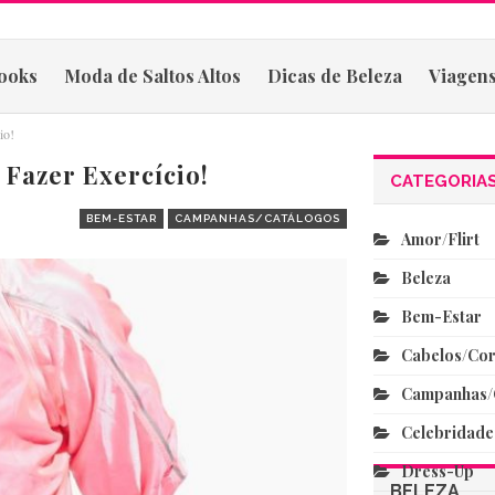
ooks
Moda de Saltos Altos
Dicas de Beleza
Viagens
io!
Fazer Exercício!
CATEGORIA
BEM-ESTAR
CAMPANHAS/CATÁLOGOS
Amor/flirt
Beleza
Bem-Estar
Cabelos/co
Campanhas/
Celebridade
Dress-Up
BELEZA