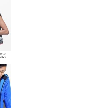
apuz –
99€
)