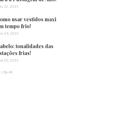
ez 22, 2015
omo usar vestidos maxi
m tempo frio!
ov 24, 2015
abelo: tonalidades das
stações frias!
ut 20, 2015
1 De 40