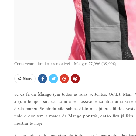
Corta vento ultra leve removível - Mango: 27,99€ (39,99€)
Share
Mango
Se és fã da
(em todas as suas vertentes, Outlet, Man, V
algum tempo para cá, tornou-se possível encontrar uma série
desta marca. Se ainda não sabias disto mas já eras fã dos vesti
tudo o que tem a marca da Mango por trás, então fica já feli
mostrar-te hoje.
Nestas lojas vais encontrar de tudo, isso é garantido. Por iss