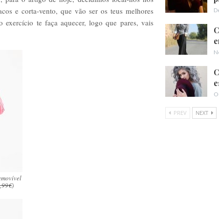
cos e corta-vento, que vão ser os teus melhores
D
 exercício te faça aquecer, logo que pares, vais
C
e
N
C
e
O
PREV
NEXT
removível
,99€
)