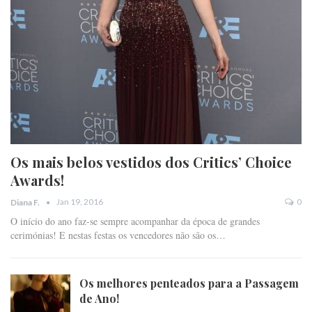
Os mais belos vestidos dos Critics’ Choice
Awards!
Jan 19, 2016
0
Diana F.
O início do ano faz-se sempre acompanhar da época de grandes
cerimónias! E nestas festas os vencedores não são os…
Os melhores penteados para a Passagem
de Ano!