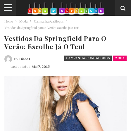
Home
Moda
Campanhas/catálogos
Vestidos da Springfield para o Verão: escolhe já o teu!
Vestidos Da Springfield Para O
Verão: Escolhe Já O Teu!
CAMPANHAS/CATÁLOGOS
MODA
By
Diana F.
Last updated
Mai 7, 2015