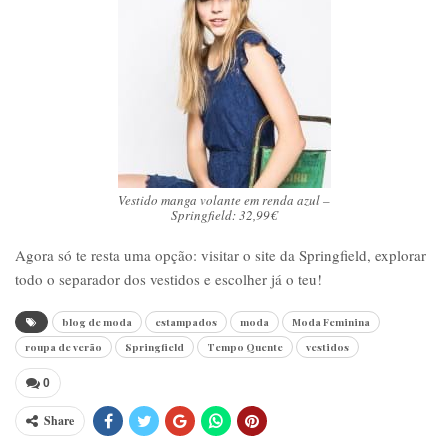
Vestido manga volante em renda azul –
Springfield: 32,99€
Agora só te resta uma opção: visitar o site da Springfield, explorar
todo o separador dos vestidos e escolher já o teu!
blog de moda
estampados
moda
Moda Feminina
roupa de verão
Springfield
Tempo Quente
vestidos
0
Share