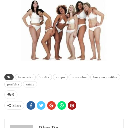
bem-estar
bonita
corpo
exercícios
imagem positiva
perfeita
saúde
0
Share