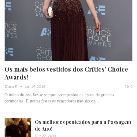
Os mais belos vestidos dos Critics’ Choice
Awards!
Jan 19, 2016
0
Diana F.
O início do ano faz-se sempre acompanhar da época de grandes
cerimónias! E nestas festas os vencedores não são os…
Os melhores penteados para a Passagem
de Ano!
Dez 22, 2015