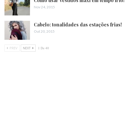
Como usar vestidos maxi em tempo frio!
Nov 24, 2015
Cabelo: tonalidades das estações frias!
Out 20, 2015
PREV
NEXT
1 De 40