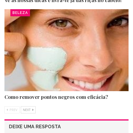
Vê as nossas dicas e livra-te já das riças no cabelo!
BELEZA
Como remover pontos negros com eficácia?
PREV
NEXT
DEIXE UMA RESPOSTA