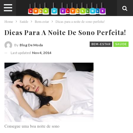
Home
Saúde
Bem-estar
Dicas para a noite de sono perfeita!
Dicas Para A Noite De Sono Perfeita!
BEM-ESTAR
SAÚDE
By
Blog De Moda
Last updated
Nov 4, 2014
Consegue uma boa noite de sono