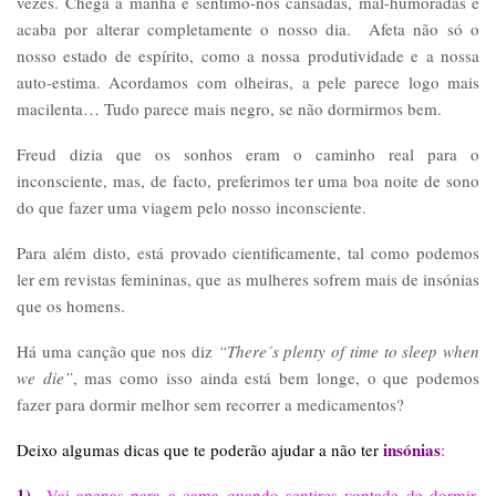
vezes. Chega a manhã e sentimo-nos cansadas, mal-humoradas e
acaba por alterar completamente o nosso dia. Afeta não só o
nosso estado de espírito, como a nossa produtividade e a nossa
auto-estima. Acordamos com olheiras, a pele parece logo mais
macilenta… Tudo parece mais negro, se não dormirmos bem.
Freud dizia que os sonhos eram o caminho real para o
inconsciente, mas, de facto, preferimos ter uma boa noite de sono
do que fazer uma viagem pelo nosso inconsciente.
Para além disto, está provado cientificamente, tal como podemos
ler em revistas femininas, que as mulheres sofrem mais de insónias
que os homens.
Há uma canção que nos diz
“There´s plenty of time to sleep when
we die”
, mas como isso ainda está bem longe, o que podemos
fazer para dormir melhor sem recorrer a medicamentos?
insónias
Deixo algumas dicas que te poderão ajudar a não ter
:
1)
Vai apenas para a cama quando sentires vontade de dormir
.