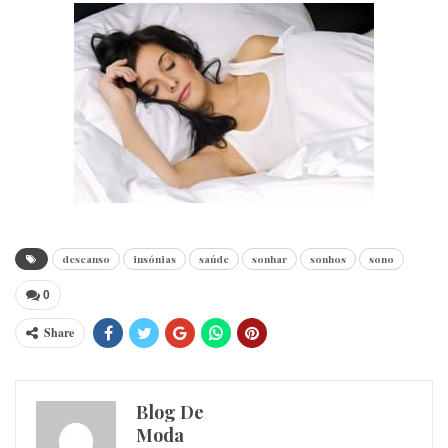
descanso
insónias
saúde
sonhar
sonhos
sono
0
Share
Blog De
Moda